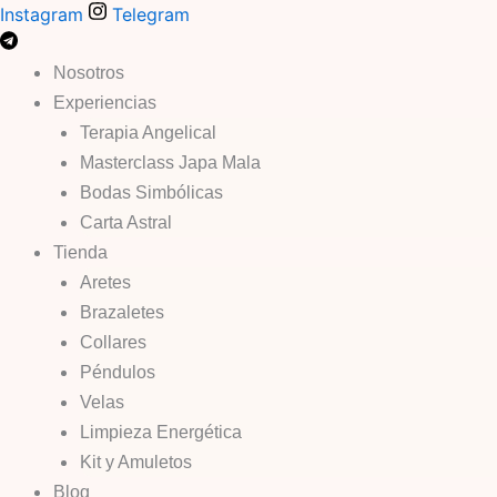
Búsqueda
Búsqueda
Ir
Instagram
Telegram
de
de
al
productos
productos
contenido
Nosotros
Experiencias
Terapia Angelical
Masterclass Japa Mala
Bodas Simbólicas
Carta Astral
Tienda
Aretes
Brazaletes
Collares
Péndulos
Velas
Limpieza Energética
Kit y Amuletos
Blog