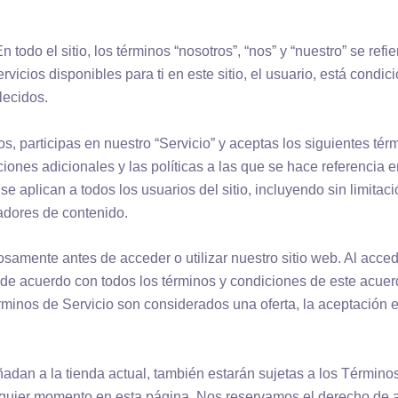
odo el sitio, los términos “nosotros”, “nos” y “nuestro” se ref
vicios disponibles para ti en este sitio, el usuario, está condi
lecidos.
ros, participas en nuestro “Servicio” y aceptas los siguientes té
ciones adicionales y las políticas a las que se hace referencia 
se aplican a todos los usuarios del sitio, incluyendo sin limit
adores de contenido.
amente antes de acceder o utilizar nuestro sitio web. Al acceder 
 de acuerdo con todos los términos y condiciones de este acuer
érminos de Servicio son considerados una oferta, la aceptación
dan a la tienda actual, también estarán sujetas a los Términos
lquier momento en esta página. Nos reservamos el derecho de ac