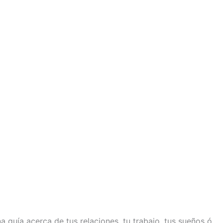
na guía acerca de tus relaciones, tu trabajo, tus sueños ó