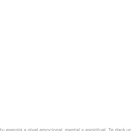
tu energía a nivel emocional, mental y espiritual. Te dará u