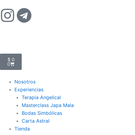
Ir
I
T
al
contenido
n
e
s
l
t
e
Cart
$
0
0
a
g
Nosotros
g
r
Experiencias
Terapia Angelical
r
a
Masterclass Japa Mala
Bodas Simbólicas
a
m
Carta Astral
Tienda