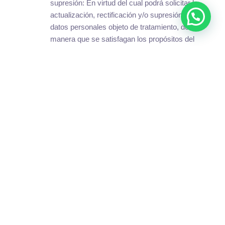
supresión: En virtud del cual podrá solicitar la
actualización, rectificación y/o supresión de los
datos personales objeto de tratamiento, de tal
manera que se satisfagan los propósitos del
tratamiento.
Derecho a solicitar prueba de la autorización:
salvo en los eventos en los cuales, según las
normas legales vigentes, no se requiera de la
autorización para realizar el tratamiento;
Derecho a ser informado respecto del uso del
dato personal
Derecho a presentar quejas ante la
Superintendencia de Industria y Comercio: por
infracciones a lo dispuesto en la normatividad
vigente sobre tratamiento de datos personales.
Derecho a requerir el cumplimiento de las
órdenes emitidas por la Superintendencia de
Industria y Comercio.
Para efectos del ejercicio de los derechos antes