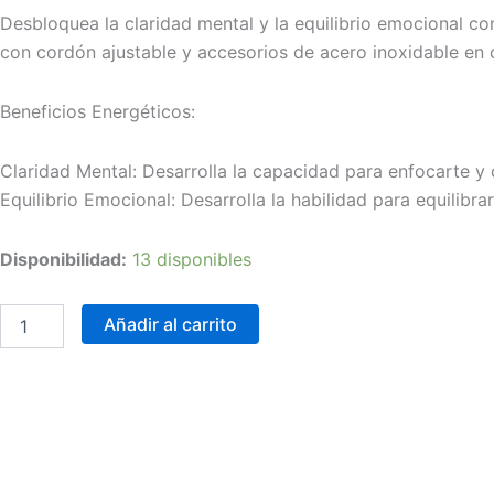
Desbloquea la claridad mental y la equilibrio emocional con
con cordón ajustable y accesorios de acero inoxidable en o
Beneficios Energéticos:
Claridad Mental: Desarrolla la capacidad para enfocarte y c
Equilibrio Emocional: Desarrolla la habilidad para equilibr
Brazalete
Disponibilidad:
13 disponibles
magia:
Fluorita
-
Añadir al carrito
claridad
mental
cantidad