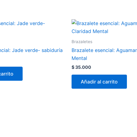
Brazaletes
cial: Jade verde- sabiduría
Brazalete esencial: Aguamar
Mental
$
35.000
carrito
Añadir al carrito