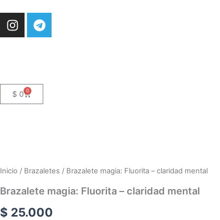
Ir
I
T
al
n
e
contenido
s
l
t
e
a
g
g
r
r
a
0
Cart
$
0
a
m
m
Inicio
/
Brazaletes
/ Brazalete magia: Fluorita – claridad mental
Brazalete magia: Fluorita – claridad mental
$
25.000