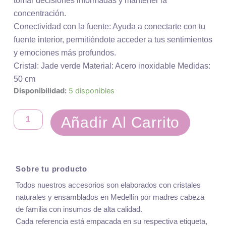
tomar decisiones informadas y mantener la
concentración.
Conectividad con la fuente: Ayuda a conectarte con tu
fuente interior, permitiéndote acceder a tus sentimientos
y emociones más profundos.
Cristal: Jade verde Material: Acero inoxidable Medidas:
50 cm
Disponibilidad:
5 disponibles
Rafael
-
Arcángel
Añadir Al Carrito
de
sanación
cantidad
Sobre tu producto
Todos nuestros accesorios son elaborados con cristales
naturales y ensamblados en Medellín por madres cabeza
de familia con insumos de alta calidad.
Cada referencia está empacada en su respectiva etiqueta,