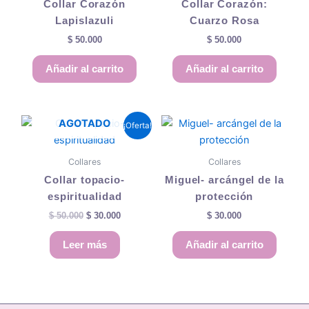
Collar Corazón
Collar Corazón:
Lapislazuli
Cuarzo Rosa
$
50.000
$
50.000
Añadir al carrito
Añadir al carrito
El
El
AGOTADO
¡Oferta!
precio
precio
original
actual
era:
es:
Collares
Collares
$ 50.000.
$ 30.000.
Collar topacio-
Miguel- arcángel de la
espiritualidad
protección
$
50.000
$
30.000
$
30.000
Leer más
Añadir al carrito