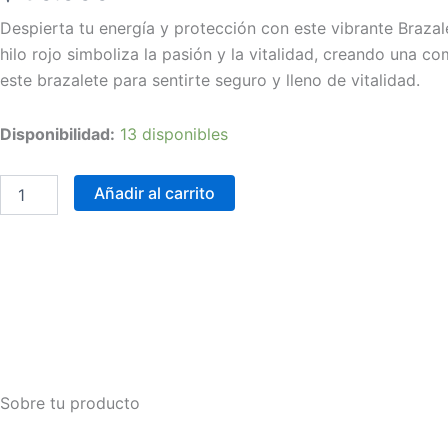
m
Despierta tu energía y protección con este vibrante Brazale
hilo rojo simboliza la pasión y la vitalidad, creando una 
este brazalete para sentirte seguro y lleno de vitalidad.
Brazalete
Disponibilidad:
13 disponibles
alma
fluorita-
intuición
Añadir al carrito
cantidad
Sobre tu producto