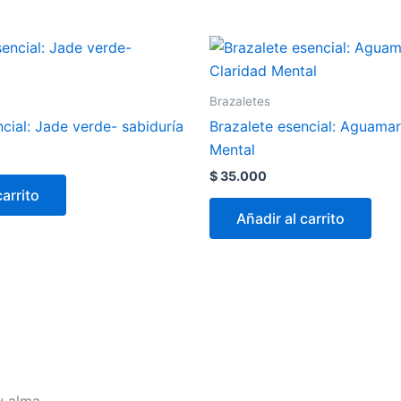
Brazaletes
cial: Jade verde- sabiduría
Brazalete esencial: Aguamar
Mental
$
35.000
carrito
Añadir al carrito