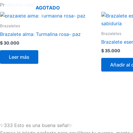
Productos relacionados
AGOTADO
Brazaletes
Brazaletes
Brazalete alma: Turmalina rosa- paz
Brazalete esen
$
30.000
$
35.000
Leer más
Añadir al 
✨333 Esto es una buena señal✨