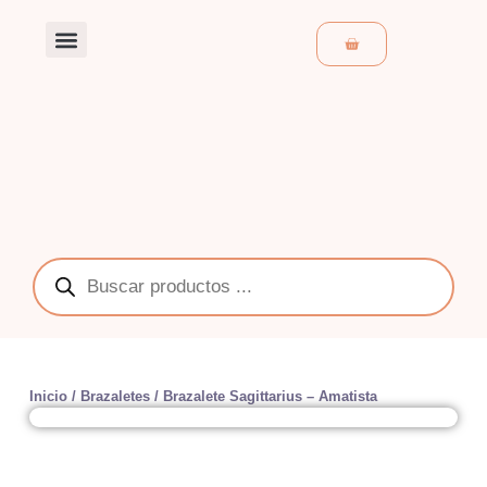
Ir
al
Cart
contenido
Búsqueda
de
productos
Inicio
/
Brazaletes
/ Brazalete Sagittarius – Amatista