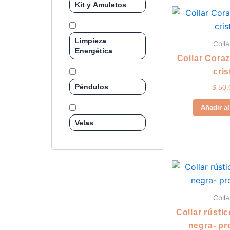
Kit y Amuletos
Limpieza
Colla
Energética
Collar Cora
cris
Péndulos
$
50.
Añadir al
Velas
Colla
Collar rústi
negra- pr