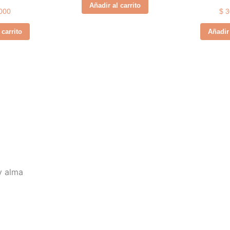
Añadir al carrito
000
$
3
 carrito
Añadir 
y alma