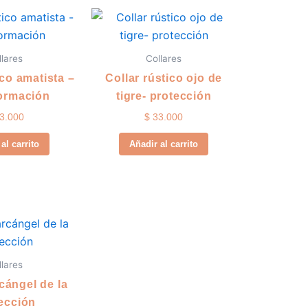
llares
Collares
ico amatista –
Collar rústico ojo de
ormación
tigre- protección
3.000
$
33.000
al carrito
Añadir al carrito
llares
cángel de la
ección