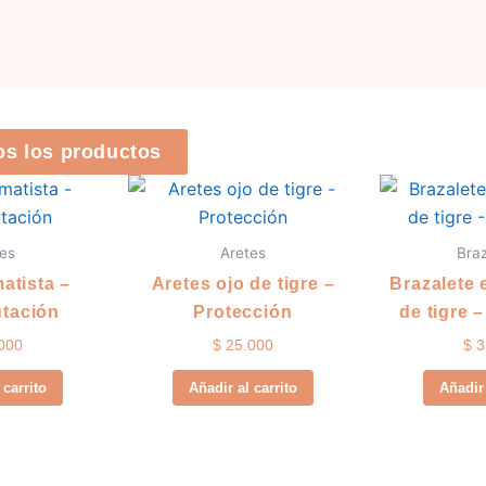
os los productos
es
Aretes
Bra
atista –
Aretes ojo de tigre –
Brazalete 
tación
Protección
de tigre 
000
$
25.000
$
3
 carrito
Añadir al carrito
Añadir 