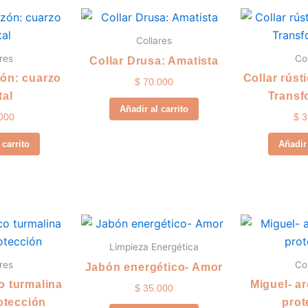
Collares
res
Co
Collar Drusa: Amatista
zón: cuarzo
Collar rúst
$
70.000
tal
Transf
Añadir al carrito
000
$
3
 carrito
Añadir 
Limpieza Energética
res
Co
Jabón energético- Amor
co turmalina
Miguel- ar
$
35.000
otección
prot