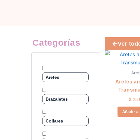
Categorías
Ver tod
Aret
Aretes
Aretes am
Transmu
Brazaletes
$
25.
Añadir al
Collares